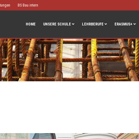
htungen
BS Bau intern
HOME
UNSERE SCHULE
LEHRBERUFE
ERASMUS+
t