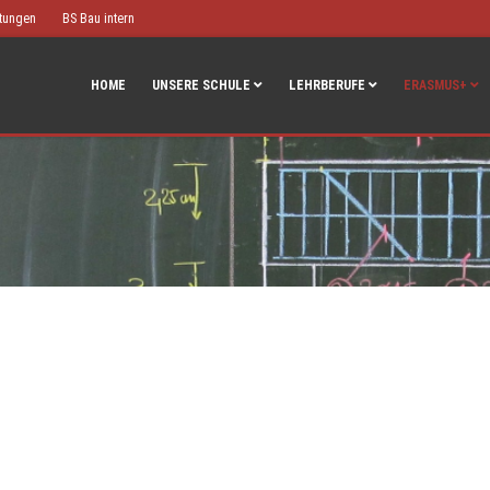
htungen
BS Bau intern
HOME
UNSERE SCHULE
LEHRBERUFE
ERASMUS+