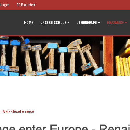
htungen
BS Bau intern
HOME
UNSERE SCHULE
LEHRBERUFE
ERASMUS+
n Walz-Gesellenreise.