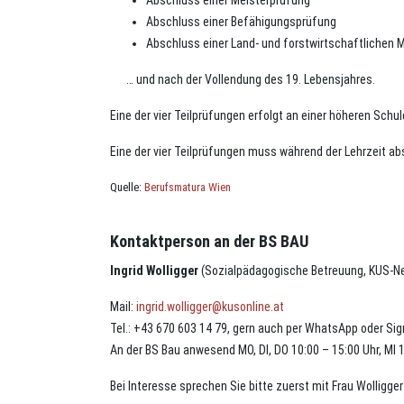
Abschluss einer Meisterprüfung
Abschluss einer Befähigungsprüfung
Abschluss einer Land- und forstwirtschaftlichen 
… und nach der Vollendung des 19. Lebensjahres.
Eine der vier Teilprüfungen erfolgt an einer höheren Schu
Eine der vier Teilprüfungen muss während der Lehrzeit ab
Quelle:
Berufsmatura Wien
Kontaktperson an der BS BAU
Ingrid Wolligger
(Sozialpädagogische Betreuung, KUS-N
Mail:
ingrid.wolligger@kusonline.at
Tel.: +43 670 603 14 79, gern auch per WhatsApp oder Sig
An der BS Bau anwesend MO, DI, DO 10:00 – 15:00 Uhr, MI 1
Bei Interesse sprechen Sie bitte zuerst mit Frau Wolligger