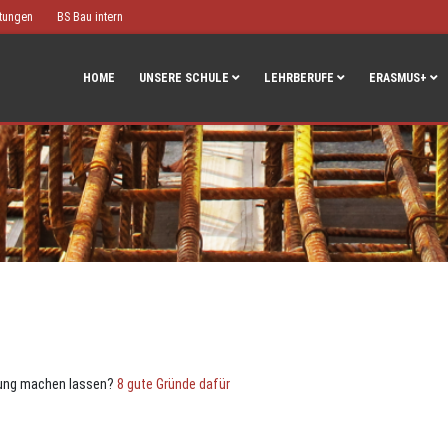
htungen
BS Bau intern
HOME
UNSERE SCHULE
LEHRBERUFE
ERASMUS+
üfung machen lassen?
8 gute Gründe dafür