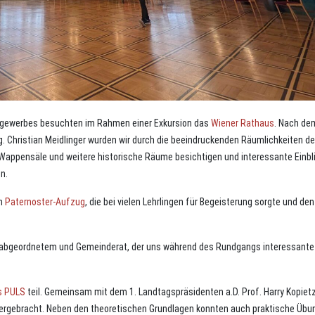
rergewerbes besuchten im Rahmen einer Exkursion das
Wiener Rathaus
. Nach de
. Christian Meidlinger wurden wir durch die beeindruckenden Räumlichkeiten d
Wappensäle und weitere historische Räume besichtigen und interessante Einbli
n.
en
Paternoster-Aufzug
, die bei vielen Lehrlingen für Begeisterung sorgte und den
gsabgeordnetem und Gemeinderat, der uns während des Rundgangs interessante
s PULS
teil. Gemeinsam mit dem 1. Landtagspräsidenten a.D. Prof. Harry Kopiet
ergebracht. Neben den theoretischen Grundlagen konnten auch praktische Übu