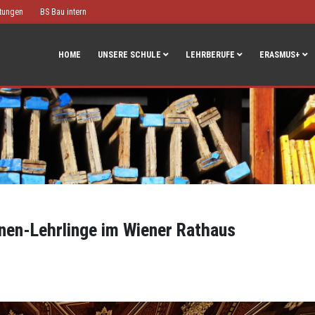
htungen
BS Bau intern
HOME
UNSERE SCHULE
LEHRBERUFE
ERASMUS+
nen-Lehrlinge im Wiener Rathaus