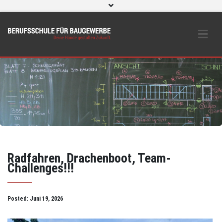
WebUntis
eLearning und O365
Beratungs- & Schutzeinrichtungen
BS Bau intern
Instagram
Radfahren, Drachenboot, Team-
Challenges!!!
Posted:
Juni 19, 2026