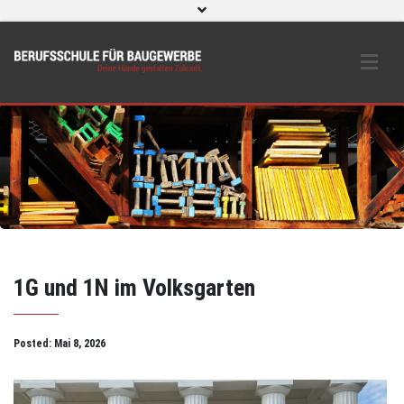
WebUntis
eLearning und O365
Beratungs- & Schutzeinrichtungen
BS Bau intern
Instagram
1G und 1N im Volksgarten
Posted:
Mai 8, 2026