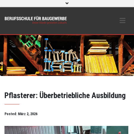
WebUntis
eLearning und O365
Beratungs- & Schutzeinrichtungen
BS Bau intern
Instagram
Pflasterer: Überbetriebliche Ausbildung
Posted:
März 2, 2026