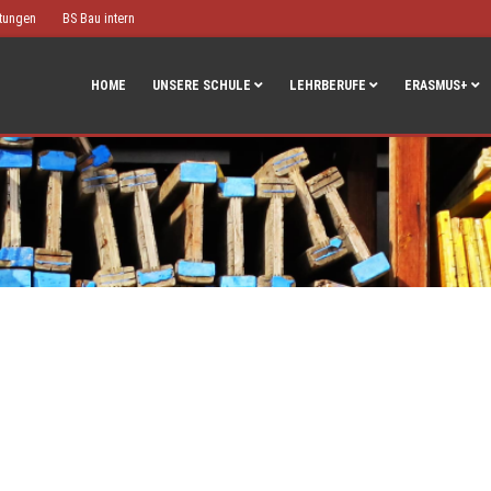
htungen
BS Bau intern
HOME
UNSERE SCHULE
LEHRBERUFE
ERASMUS+
!