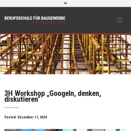
WebUntis
eLearning und O365
Beratungs- & Schutzeinrichtungen
BS Bau intern
Instagram
3H Workshop „Googeln, denken,
diskutieren“
Posted:
Dezember 17, 2024