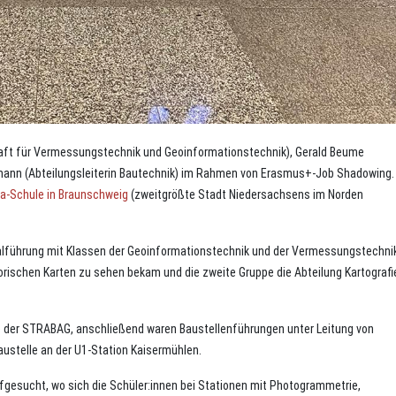
raft für Vermessungstechnik und Geoinformationstechnik), Gerald Beume
ann (Abteilungsleiterin Bautechnik) im Rahmen von Erasmus+-Job Shadowing. 
a-Schule in Braunschweig
(zweitgrößte Stadt Niedersachsens im Norden
lführung mit Klassen der Geoinformationstechnik und der Vermessungstechni
torischen Karten zu sehen bekam und die zweite Gruppe die Abteilung Kartografi
e der STRABAG, anschließend waren Baustellenführungen unter Leitung von
austelle an der U1-Station Kaisermühlen.
ufgesucht, wo sich die Schüler:innen bei Stationen mit Photogrammetrie,