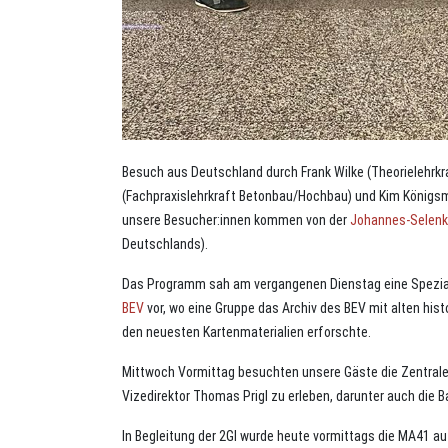
Besuch aus Deutschland durch Frank Wilke (Theorielehrk
(Fachpraxislehrkraft Betonbau/Hochbau) und Kim Königsm
unsere Besucher:innen kommen von der
Johannes-Selenk
Deutschlands).
Das Programm sah am vergangenen Dienstag eine Spezia
BEV
vor, wo eine Gruppe das Archiv des BEV mit alten his
den neuesten Kartenmaterialien erforschte.
Mittwoch Vormittag besuchten unsere Gäste die Zentral
Vizedirektor Thomas Prigl zu erleben, darunter auch die B
In Begleitung der 2GI wurde heute vormittags die MA41 a