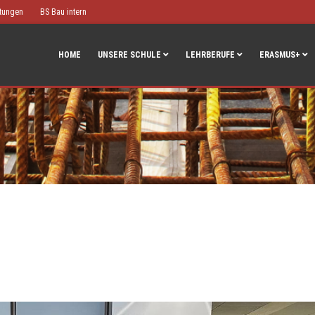
htungen
BS Bau intern
HOME
UNSERE SCHULE
LEHRBERUFE
ERASMUS+