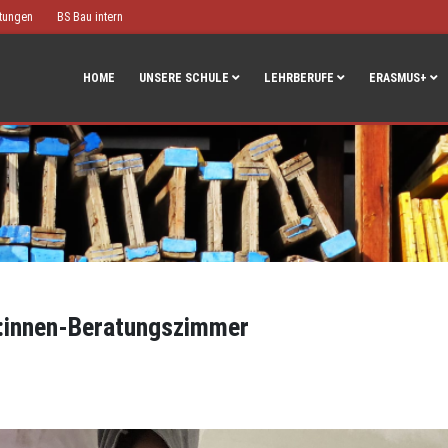
htungen
BS Bau intern
HOME
UNSERE SCHULE
LEHRBERUFE
ERASMUS+
r:innen-Beratungszimmer