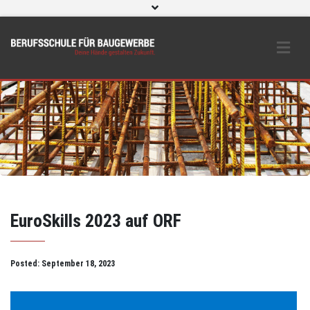
WebUntis
eLearning und O365
Beratungs- & Schutzeinrichtungen
BS Bau intern
Instagram
EuroSkills 2023 auf ORF
Posted:
September 18, 2023