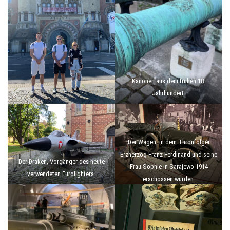
Kanonen aus dem frühen 18.
Jahrhundert.
Der Wagen, in dem Thronfolger
Erzherzog Franz Ferdinand und seine
Der Draken, Vorgänger des heute
Frau Sophie in Sarajewo 1914
verwendeten Eurofighters.
erschossen wurden.