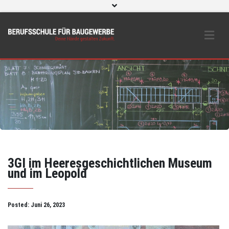
WebUntis
eLearning und O365
Beratungs- & Schutzeinrichtungen
BS Bau intern
Instagram
3GI im Heeresgeschichtlichen Museum
und im Leopold
Posted:
Juni 26, 2023