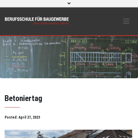
WebUntis
eLearning und O365
Beratungs- & Schutzeinrichtungen
BS Bau intern
Instagram
Betoniertag
Posted:
April 27, 2023