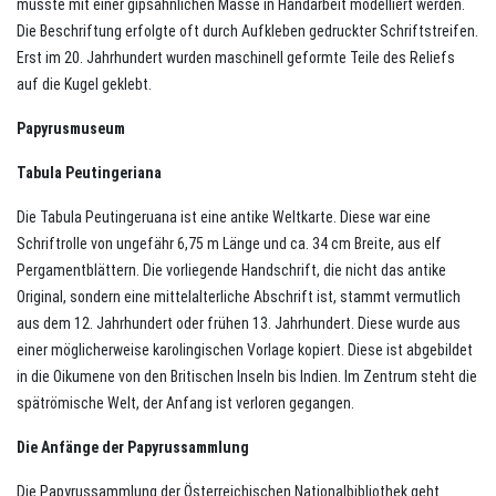
musste mit einer gipsähnlichen Masse in Handarbeit modelliert werden.
Die Beschriftung erfolgte oft durch Aufkleben gedruckter Schriftstreifen.
Erst im 20. Jahrhundert wurden maschinell geformte Teile des Reliefs
auf die Kugel geklebt.
Papyrusmuseum
Tabula Peutingeriana
Die Tabula Peutingeruana ist eine antike Weltkarte. Diese war eine
Schriftrolle von ungefähr 6,75 m Länge und ca. 34 cm Breite, aus elf
Pergamentblättern. Die vorliegende Handschrift, die nicht das antike
Original, sondern eine mittelalterliche Abschrift ist, stammt vermutlich
aus dem 12. Jahrhundert oder frühen 13. Jahrhundert. Diese wurde aus
einer möglicherweise karolingischen Vorlage kopiert. Diese ist abgebildet
in die Oikumene von den Britischen Inseln bis Indien. Im Zentrum steht die
spätrömische Welt, der Anfang ist verloren gegangen.
Die Anfänge der Papyrussammlung
Die Papyrussammlung der Österreichischen Nationalbibliothek geht