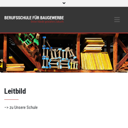
WebUntis
eLearning und O365
Beratungs- & Schutzeinrichtungen
BS Bau intern
Instagram
Leitbild
–> zu Unsere Schule