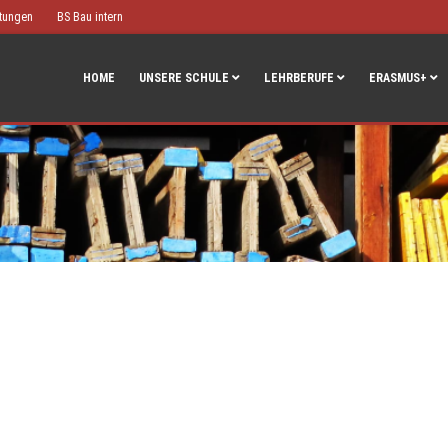
htungen
BS Bau intern
HOME
UNSERE SCHULE
LEHRBERUFE
ERASMUS+