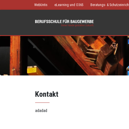
WebUntis
eLearning und O365
Beratungs- & Schutzeinric
Kontakt
adadad