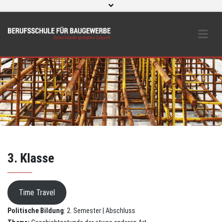
WebUntis
eLearning und O365
Beratungs- & Schutzeinrichtungen
BS Bau intern
Instagram
3. Klasse
Time Travel
Politische Bildung
: 2. Semester | Abschluss